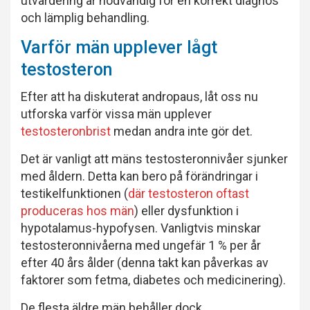
utvärdering är nödvändig för en korrekt diagnos
och lämplig behandling.
Varför män upplever lågt
testosteron
Efter att ha diskuterat andropaus, låt oss nu
utforska varför vissa män upplever
testosteronbrist
medan andra inte gör det.
Det är vanligt att mäns testosteronnivåer sjunker
med åldern. Detta kan bero på förändringar i
testikelfunktionen (
där testosteron oftast
produceras hos män
) eller dysfunktion i
hypotalamus-hypofysen. Vanligtvis minskar
testosteronnivåerna med ungefär 1 % per år
efter 40 års ålder (denna takt kan påverkas av
faktorer som fetma, diabetes och medicinering).
De flesta äldre män behåller dock