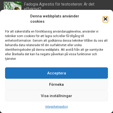
Fadogia Agrestis för testosteron: Är det
effektivt?
Denna webbplats använder
cookies
Andropaus: Symtom och Behandlingsalternativ
För att säkerställa en förstklassig användarupplevelse, använder vi
tekniker som cookies för att lagra och/eller få tillgång till
enhetsinformation. Genom att godkänna dessa tekniker tillåter du oss att
behandla data relaterade till din surfaktivitet eller unika
identifieringskoder på denna webbplats. Att avstå från att ge samtycke
eller återkalla det kan ha negativ påverkan på vissa funktioner och
tjänster.
Acceptera
Förneka
Copyright © 2026
Testosteron tillskott bäst i test [Endast för
Visa inställningar
män]
Integritetspolicy
Om oss
Integritetspolicy