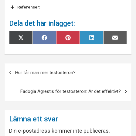
Referenser:
Dela det här inlägget:
Dela
Dela
Dela
Dela
Dela
X
F
P
L
E
på
på
på
på
på
(
a
i
i
-
T
c
n
n
p
w
e
t
k
o
i
b
r
e
s
t
o
e
d
t
Inläggsnavigering
t
o
s
I
e
k
t
n
Hur får man mer testosteron?
r
)
Fadogia Agrestis för testosteron: Är det effektivt?
Lämna ett svar
Din e-postadress kommer inte publiceras.