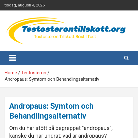
Skip
tisdag, augusti 4, 2026
to
content
Testosteron tillskott bäst i test
[Endast för män]
Home
Testosteron
Andropaus: Symtom och Behandlingsalternativ
Andropaus: Symtom och
Behandlingsalternativ
Om du har stött på begreppet ”andropaus”,
kanske du har undrat: vad är andropaus?